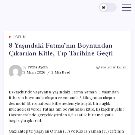
Skip
to
content
EĞITIM
8 Yaşındaki Fatma’nın Boynundan
Çıkarılan Kitle, Tıp Tarihine Geçti
8
By
Fatma Aydın
yorumlar kapalı
Yaşındaki
13 Mayıs 2026
2 Min Read
Fatma’nın
Boynundan
Çıkarılan
Eskişehir’de yaşayan 8 yaşındaki Fatma Yaman, 3 yaşından
Kitle,
itibaren boynunda oluşan ve zamanla 3 kilograma ulaşan
Tıp
Tarihine
desmoid fibromatosis kitle nedeniyle büyük bir sağlık
Geçti
mücadelesi verdi. Fatma’nın boynundaki kitle, Eskişehir Şehir
için
Hastanesi’nde gerçekleştirilen 6,5 saatlik bir ameliyatla
başarıyla çıkarıldı.
Gaziantep’te yaşayan Orhan (37) ve Kübra Yaman (35) çiftinin