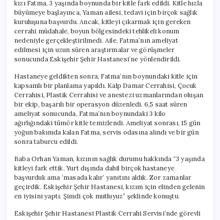
kızı Fatma, 3 yaşında boynunda bir kitle fark edildi. Kitle hızla
büyümeye başlayınca, Yaman ailesi, tedavi için birçok sağlık
kuruluşuna başvurdu. Ancak, kitleyi çıkarmak için gereken
cerrahi müdahale, boyun bölgesindeki tehlikeli konum
nedeniyle gerçekleştirilmedi. Aile, Fatma’nın ameliyat
edilmesi için uzun süren araştırmalar ve görüşmeler
sonucunda Eskişehir Şehir Hastanesi’ne yönlendirildi.
Hastaneye geldikten sonra, Fatma’nın boynundaki kitle için
kapsamlı bir planlama yapıldı. Kalp Damar Cerrahisi, Çocuk
Cerrahisi, Plastik Cerrahisi ve anestezi uzmanlarından oluşan
bir ekip, başarılı bir operasyon düzenledi. 6,5 saat süren
ameliyat sonucunda, Fatma’nın boynundaki 3 kilo
ağırlığındaki tümör kitle temizlendi. Ameliyat sonrası, 15 gün
yoğun bakımda kalan Fatma, servis odasına alındı ve bir gün
sonra taburcu edildi.
Baba Orhan Yaman, kızının sağlık durumu hakkında “3 yaşında
kitleyi fark ettik. Yurt dışında dahil birçok hastaneye
başvurduk ama ‘masada kalır’ yanıtını aldık. Zor zamanlar
geçirdik. Eskişehir Şehir Hastanesi, kızım için elinden gelenin
en iyisini yaptı. Şimdi çok mutluyuz” şeklinde konuştu.
Eskişehir Şehir Hastanesi Plastik Cerrahi Servisi’nde görevli