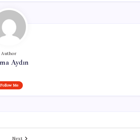
Author
tma Aydın
Follow Me
Next