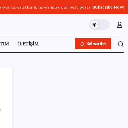
o our newsletter & never miss our best posts.
Subscribe Now!
TIM
İLETİŞİM
Subscribe
SON YAZILAR
ı
n
Son dakika… DEM Parti ‘çerçeve yasa’
teklifine imza attı