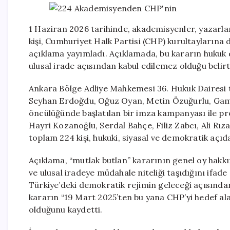
1 Haziran 2026 tarihinde, akademisyenler, yazarlar
kişi, Cumhuriyet Halk Partisi (CHP) kurultaylarına 
açıklama yayımladı. Açıklamada, bu kararın hukuk de
ulusal irade açısından kabul edilemez olduğu belirti
Ankara Bölge Adliye Mahkemesi 36. Hukuk Dairesi t
Seyhan Erdoğdu, Oğuz Oyan, Metin Özuğurlu, Gam
öncülüğünde başlatılan bir imza kampanyası ile pr
Hayri Kozanoğlu, Serdal Bahçe, Filiz Zabcı, Ali Rı
toplam 224 kişi, hukuki, siyasal ve demokratik açı
Açıklama, “mutlak butlan” kararının genel oy hakkına
ve ulusal iradeye müdahale niteliği taşıdığını ifad
Türkiye’deki demokratik rejimin geleceği açısından
kararın “19 Mart 2025’ten bu yana CHP’yi hedef al
olduğunu kaydetti.