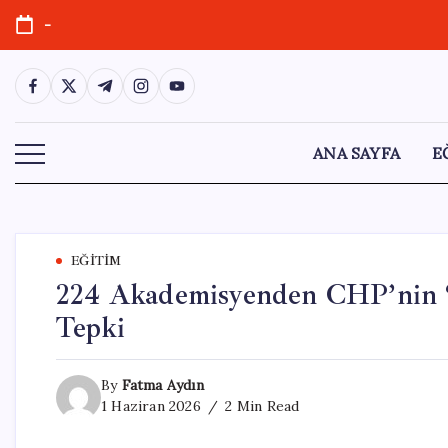
Skip
-
to
content
https://www.facebook.com/
https://twitter.com/
https://t.me/
https://www.instagram.com/
https://youtube.com/
ANA SAYFA
E
EĞITIM
224 Akademisyenden CHP’nin “
Tepki
By
Fatma Aydın
1 Haziran 2026
2 Min Read