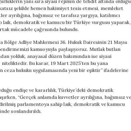
rlüklerin yanı sıra siyasi rejimin de tehdit altında olduğu
katsız şekilde hemen hakimiyet tesis etmesi, memleket
tler ayrılığına, bağımsız ve tarafsız yargıya, katılımcı
 laik, demokratik ve kamucu bir Türkiye vurgusu yaparak,
 ortak mücadele çağrısında bulundu.
ra Bölge Adliye Mahkemesi 36. Hukuk Dairesinin 21 Mayıs
rlendirmemizi kamuoyuyla paylaşıyoruz. Mutlak butlan
ından yokluk, anayasal düzen bakımından ise siyasi
 niteliktedir. Bu karar, 19 Mart 2025’ten bu yana
n ceza hukuku uygulamasında yeni bir eşiktir” ifadelerine
duğu endişe ve kararlılık, Türkiye’deki demokratik
taşırken, “Gerçek anlamda kuvvetler ayrılığına, bağımsız v
dirilmiş parlamentoya sahip laik, demokratik ve kamucu
inde sonlandırıldı.