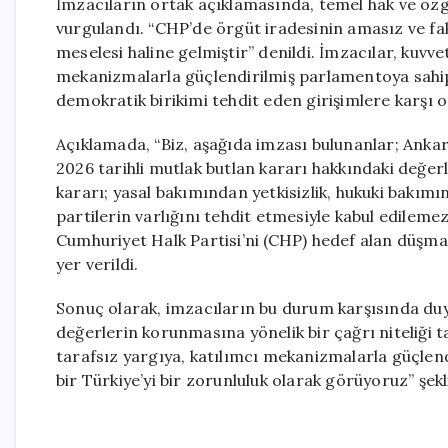
İmzacıların ortak açıklamasında, temel hak ve özgü
vurgulandı. “CHP’de örgüt iradesinin amasız ve fa
meselesi haline gelmiştir” denildi. İmzacılar, kuvve
mekanizmalarla güçlendirilmiş parlamentoya sahip
demokratik birikimi tehdit eden girişimlere karşı
Açıklamada, “Biz, aşağıda imzası bulunanlar; Anka
2026 tarihli mutlak butlan kararı hakkındaki değe
kararı; yasal bakımından yetkisizlik, hukuki bakım
partilerin varlığını tehdit etmesiyle kabul edilemez
Cumhuriyet Halk Partisi’ni (CHP) hedef alan düşma
yer verildi.
Sonuç olarak, imzacıların bu durum karşısında duy
değerlerin korunmasına yönelik bir çağrı niteliği 
tarafsız yargıya, katılımcı mekanizmalarla güçlen
bir Türkiye’yi bir zorunluluk olarak görüyoruz” şekl