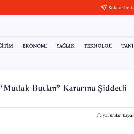
Subscribe t
ĞİTİM
EKONOMİ
SAĞLIK
TEKNOLOJİ
TANI
Mutlak Butlan” Kararına Şiddetli
224
yorumlar kapal
Akademisyende
CHP’nin
“Mutlak