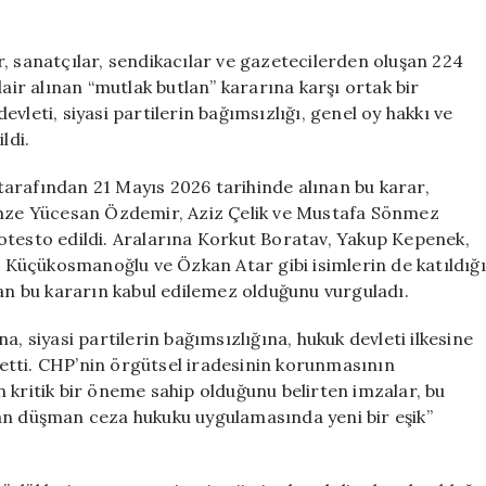
Butlan”
Kararına
, sanatçılar, sendikacılar ve gazetecilerden oluşan 224
Şiddetli
dair alınan “mutlak butlan” kararına karşı ortak bir
Tepki
vleti, siyasi partilerin bağımsızlığı, genel oy hakkı ve
için
ldi.
arafından 21 Mayıs 2026 tarihinde alınan bu karar,
ze Yücesan Özdemir, Aziz Çelik ve Mustafa Sönmez
otesto edildi. Aralarına Korkut Boratav, Yakup Kepenek,
za Küçükosmanoğlu ve Özkan Atar gibi isimlerin de katıldığı
dan bu kararın kabul edilemez olduğunu vurguladı.
, siyasi partilerin bağımsızlığına, hukuk devleti ilkesine
e etti. CHP’nin örgütsel iradesinin korunmasının
 kritik bir öneme sahip olduğunu belirten imzalar, bu
an düşman ceza hukuku uygulamasında yeni bir eşik”