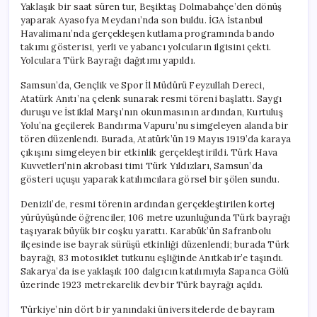
Yaklaşık bir saat süren tur, Beşiktaş Dolmabahçe’den dönüş
yaparak Ayasofya Meydanı’nda son buldu. İGA İstanbul
Havalimanı’nda gerçekleşen kutlama programında bando
takımı gösterisi, yerli ve yabancı yolcuların ilgisini çekti.
Yolculara Türk Bayrağı dağıtımı yapıldı.
Samsun’da, Gençlik ve Spor İl Müdürü Feyzullah Dereci,
Atatürk Anıtı’na çelenk sunarak resmi töreni başlattı. Saygı
duruşu ve İstiklal Marşı’nın okunmasının ardından, Kurtuluş
Yolu’na geçilerek Bandırma Vapuru’nu simgeleyen alanda bir
tören düzenlendi. Burada, Atatürk’ün 19 Mayıs 1919’da karaya
çıkışını simgeleyen bir etkinlik gerçekleştirildi. Türk Hava
Kuvvetleri’nin akrobasi timi Türk Yıldızları, Samsun’da
gösteri uçuşu yaparak katılımcılara görsel bir şölen sundu.
Denizli’de, resmi törenin ardından gerçekleştirilen kortej
yürüyüşünde öğrenciler, 106 metre uzunluğunda Türk bayrağı
taşıyarak büyük bir coşku yarattı. Karabük’ün Safranbolu
ilçesinde ise bayrak sürüşü etkinliği düzenlendi; burada Türk
bayrağı, 83 motosiklet tutkunu eşliğinde Anıtkabir’e taşındı.
Sakarya’da ise yaklaşık 100 dalgıcın katılımıyla Sapanca Gölü
üzerinde 1923 metrekarelik dev bir Türk bayrağı açıldı.
Türkiye’nin dört bir yanındaki üniversitelerde de bayram