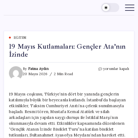
Skip
to
content
EĞITIM
19 Mayıs Kutlamaları: Gençler Ata’nın
İzinde
19
By
Fatma Aydın
yorumlar kapalı
Mayıs
20 Mayıs 2026
2 Min Read
Kutlamaları:
Gençler
Ata’nın
19 Mayıs coşkusu, Türkiye’nin dört bir yanında gençlerin
İzinde
katılımıyla büyük bir heyecanla kutlandı. İstanbul’da başlayan
için
etkinlikler, Taksim Cumhuriyet Anıtı’na çelenk sunulmasıyla
başladı. Resmi tören, Mustafa Kemal Atatürk ve silah
arkadaşları için yapılan saygı duruşu ile İstiklal Marşı’nın
okunmasıyla devam etti. Etkinlikler kapsamında düzenlenen
“Gençlik Atanın İzinde Bisiklet Turu”na katılan bisiklet
tutkunları, Sultanahmet Ayasofya Meydanı’ndan hareket etti.