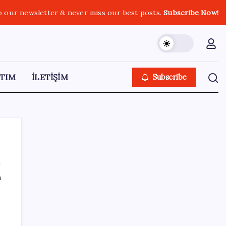
o our newsletter & never miss our best posts.
Subscribe Now!
TIM
İLETİŞİM
Subscribe
ı
SON YAZILAR
Son dakika… DEM Parti ‘çerçeve yasa’
teklifine imza attı