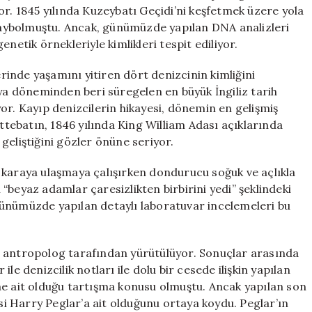
İpuçları
or. 1845 yılında Kuzeybatı Geçidi’ni keşfetmek üzere yola
Gün
a kaybolmuştu. Ancak, günümüzde yapılan DNA analizleri
Yüzüne
netik örnekleriyle kimlikleri tespit ediliyor.
Çıkıyor
için
inde yaşamını yitiren dört denizcinin kimliğini
rya döneminden beri süregelen en büyük İngiliz tarih
or. Kayıp denizcilerin hikayesi, dönemin en gelişmiş
ettebatın, 1846 yılında King William Adası açıklarında
geliştiğini gözler önüne seriyor.
 karaya ulaşmaya çalışırken dondurucu soğuk ve açlıkla
“beyaz adamlar çaresizlikten birbirini yedi” şeklindeki
günümüzde yapılan detaylı laboratuvar incelemeleri bu
p antropolog tarafından yürütülüyor. Sonuçlar arasında
 ile denizcilik notları ile dolu bir cesede ilişkin yapılan
me ait olduğu tartışma konusu olmuştu. Ancak yapılan son
isi Harry Peglar’a ait olduğunu ortaya koydu. Peglar’ın