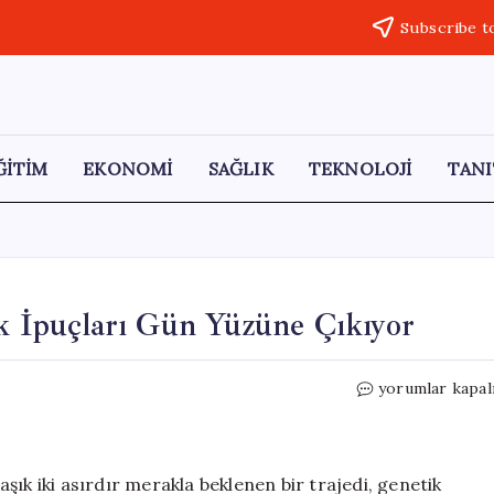
Subscribe t
ĞİTİM
EKONOMİ
SAĞLIK
TEKNOLOJİ
TANI
ik İpuçları Gün Yüzüne Çıkıyor
180
yorumlar kapal
Yıllık
Kayıp
Seferin
Genetik
şık iki asırdır merakla beklenen bir trajedi, genetik