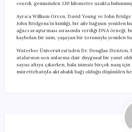
cesedi, gemisinden 130 kilometre uzakta bulunmuş
Ayrıca William Orren, David Young ve John Bridgens i
John Bridgens’in kimliği, bir aile bağının yeniden 
ağacı araştırması sırasında verdiği DNA örneği, bu
kaybolan bir isim, yaşayan bir torunuyla yeniden b
Waterloo Üniversitesi’nden Dr. Douglas Stenton, bu
atalarının son anlarına dair duygusal bir yanıt ol
sayısı altıya çıkarken, hala isimsiz birçok naaş içi
mürettebatıyla akrabalık bağı olduğu düşünülen he