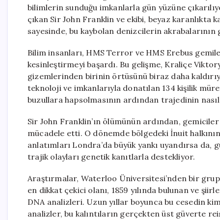
bilimlerin sunduğu imkanlarla gün yüzüne çıkarılıy
çıkan Sir John Franklin ve ekibi, beyaz karanlıkt
sayesinde, bu kaybolan denizcilerin akrabalarının ge
Bilim insanları, HMS Terror ve HMS Erebus gemiler
kesinleştirmeyi başardı. Bu gelişme, Kraliçe Vikto
gizemlerinden birinin örtüsünü biraz daha kaldırıy
teknoloji ve imkanlarıyla donatılan 134 kişilik mür
buzullara hapsolmasının ardından trajedinin nasıl 
Sir John Franklin’ın ölümünün ardından, gemiciler
mücadele etti. O dönemde bölgedeki İnuit halkının 
anlatımları Londra’da büyük yankı uyandırsa da, 
trajik olayları genetik kanıtlarla destekliyor.
Araştırmalar, Waterloo Üniversitesi’nden bir gru
en dikkat çekici olanı, 1859 yılında bulunan ve şiirler
DNA analizleri. Uzun yıllar boyunca bu cesedin ki
analizler, bu kalıntıların gerçekten üst güverte re