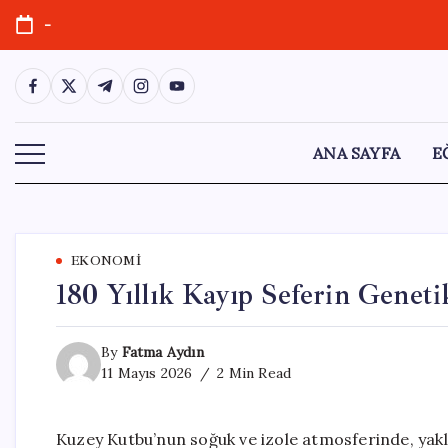
Skip
-
to
content
https://www.facebook.com/
https://twitter.com/
https://t.me/
https://www.instagram.com/
https://youtube.com/
ANA SAYFA
E
EKONOMI
180 Yıllık Kayıp Seferin Genet
By
Fatma Aydın
11 Mayıs 2026
2 Min Read
Kuzey Kutbu’nun soğuk ve izole atmosferinde, yakla