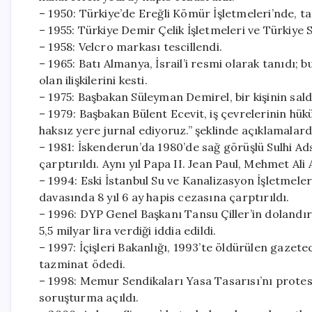
– 1950: Türkiye’de Ereğli Kömür İşletmeleri’nde, tari
– 1955: Türkiye Demir Çelik İşletmeleri ve Türkiye 
– 1958: Velcro markası tescillendi.
– 1965: Batı Almanya, İsrail’i resmi olarak tanıdı;
olan ilişkilerini kesti.
– 1975: Başbakan Süleyman Demirel, bir kişinin sald
– 1979: Başbakan Bülent Ecevit, iş çevrelerinin hü
haksız yere jurnal ediyoruz.” şeklinde açıklamalar
– 1981: İskenderun’da 1980’de sağ görüşlü Sulhi Ad
çarptırıldı. Aynı yıl Papa II. Jean Paul, Mehmet Al
– 1994: Eski İstanbul Su ve Kanalizasyon İşletmele
davasında 8 yıl 6 ay hapis cezasına çarptırıldı.
– 1996: DYP Genel Başkanı Tansu Çiller’in dolandı
5,5 milyar lira verdiği iddia edildi.
– 1997: İçişleri Bakanlığı, 1993’te öldürülen gazet
tazminat ödedi.
– 1998: Memur Sendikaları Yasa Tasarısı’nı prote
soruşturma açıldı.