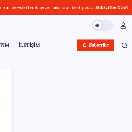
o our newsletter & never miss our best posts.
Subscribe Now!
TIM
İLETİŞİM
Subscribe
ı
SON YAZILAR
Fed Başkanı’ndan piyasaları sarsacak mesaj:
Enflasyon artarsa faiz artırımı yeniden