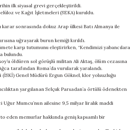
hin ilk siyasal grevi gerçekleştirildi.
Selüloz ve Kağıt İşletmeleri (SEKA) kuruldu.
 bu karar sonrasında dokuz Arap ülkesi Batı Almanya ile
ırısına uğrayarak burun kemiği kırıldı.
kümete karşı tutumunu eleştirirken, “Kendimizi yabancılar
da bulundu.
soy’u öldüren sol görüşlü militan Ali Aktaş, ölüm cezasına
i Ağca tarafından Roma’da vurularak yaralandı.
ri (İSKİ) Genel Müdürü Ergun Göknel, klor yolsuzluğu
rıcılıktan yargılanan Selçuk Parsadan’a örtülü ödenekten
eci Uğur Mumcu’nun ailesine 9,5 milyar liralık maddi
sto eden memurlar hakkında geniş kapsamlı bir