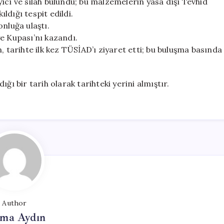
ıcı ve silah bulundu; bu malzemelerin yasa dışı Tevhid
dığı tespit edildi.
nluğa ulaştı.
e Kupası’nı kazandı.
arihte ilk kez TÜSİAD’ı ziyaret etti; bu buluşma basında
ğı bir tarih olarak tarihteki yerini almıştır.
Author
tma Aydın