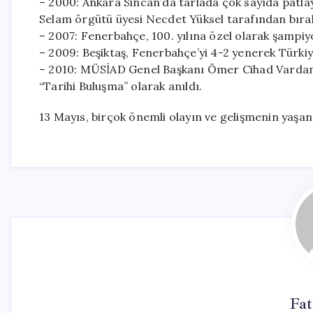
– 2000: Ankara Sincan’da tarlada çok sayıda patlay
Selam örgütü üyesi Necdet Yüksel tarafından bırakıl
– 2007: Fenerbahçe, 100. yılına özel olarak şampiyo
– 2009: Beşiktaş, Fenerbahçe’yi 4-2 yenerek Türkiy
– 2010: MÜSİAD Genel Başkanı Ömer Cihad Vardan, t
“Tarihi Buluşma” olarak anıldı.
13 Mayıs, birçok önemli olayın ve gelişmenin yaşandı
Fa