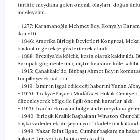
tarihte meydana gelen önemli olayları, doğan ünlü l
inceleyelim.
– 1277: Karamanoğlu Mehmet Bey, Konya’yı Karaman
ilan etti.
– 1846: Amerika Birleşik Devletleri Kongresi, Meksik
baskınlar gerekçe gösterilerek alındı.
– 1888: Brezilya’da kölelik, kesin olarak kaldırıldı.
Avrupalı göçmenlerin çalıştırılmasının köle sahib
– 1915: Çanakkale’de, Binbaşı Ahmet Bey’in komutas
torpilleyerek batırdı.
– 1919: İzmir’in işgal edileceği haberini Yunan Alba
– 1920: Trakya-Paşaeli Müdâfaa-i Hukuk Cemiyeti, 
düzenleyerek bölge ile ilgili önemli kararlar aldı.
– 1929: İran’ın Horasan bölgesinde meydana gelen 
– 1940: Birleşik Krallık Başbakanı Winston Churchil
başka vadedecek bir şeyim yok.” ifadelerini kullandı
– 1949: Yazar Rıfat Ilgaz, Cumhurbaşkanı’na hakaret
hakaretten yedi ay hapis cezası aldı.