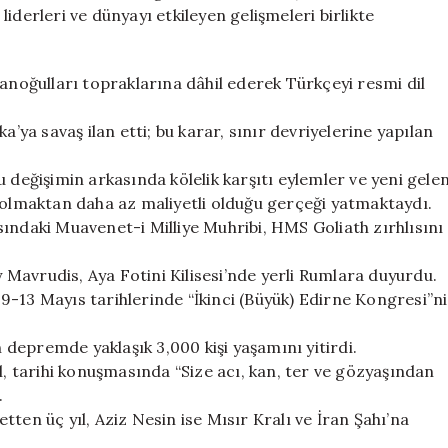
ve
iderleri ve dünyayı etkileyen gelişmeleri birlikte
Önemli
Gelişmeler
için
oğulları topraklarına dâhil ederek Türkçeyi resmi dil
a’ya savaş ilan etti; bu karar, sınır devriyelerine yapılan
 Bu değişimin arkasında kölelik karşıtı eylemler ve yeni gele
i olmaktan daha az maliyetli olduğu gerçeği yatmaktaydı.
ındaki Muavenet-i Milliye Muhribi, HMS Goliath zırhlısını
y Mavrudis, Aya Fotini Kilisesi’nde yerli Rumlara duyurdu.
9-13 Mayıs tarihlerinde “İkinci (Büyük) Edirne Kongresi”ni
depremde yaklaşık 3,000 kişi yaşamını yitirdi.
l, tarihi konuşmasında “Size acı, kan, ter ve gözyaşından
.
ten üç yıl, Aziz Nesin ise Mısır Kralı ve İran Şahı’na