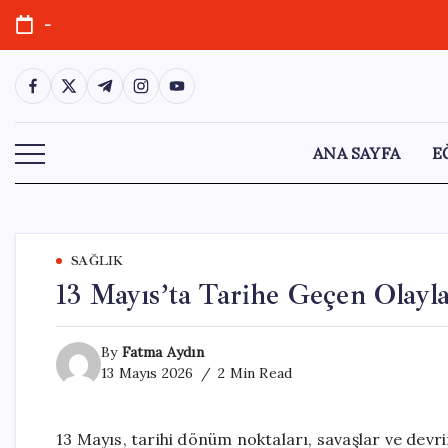
Skip
-
to
content
https://www.facebook.com/
https://twitter.com/
https://t.me/
https://www.instagram.com/
https://youtube.com/
ANA SAYFA
E
SAĞLIK
13 Mayıs’ta Tarihe Geçen Olayl
By
Fatma Aydın
13 Mayıs 2026
2 Min Read
13 Mayıs, tarihi dönüm noktaları, savaşlar ve devr