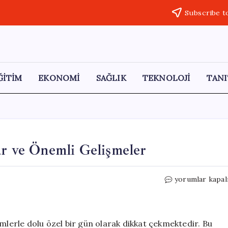
Subscribe t
ĞİTİM
EKONOMİ
SAĞLIK
TEKNOLOJİ
TANI
ar ve Önemli Gelişmeler
13
yorumlar kapal
Mayıs’ta
Tarihe
Geçen
Olaylar
imlerle dolu özel bir gün olarak dikkat çekmektedir. Bu